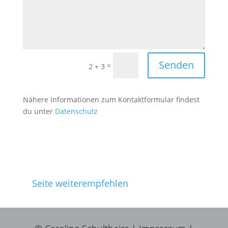
Senden
=
2 + 3
Nähere Infor­ma­tio­nen zum Kon­tak­t­for­mu­lar find­est
du unter
Daten­schutz
Seite weiterempfehlen