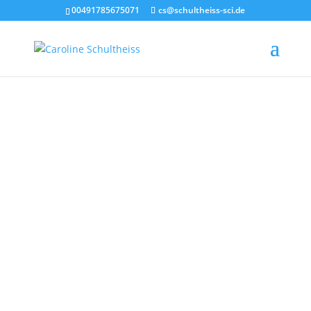
00491785675071
cs@schultheiss-sci.de